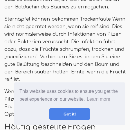
den Baldachin des Baumes zu ermöglichen.
Sternäpfel können bekommen
Trockenfäule
Wenn
sie nicht geerntet werden, wenn sie reif sind. Dies
wird normalerweise durch Infektionen von Pilzen
oder Bakterien verursacht. Die Infektion führt
dazu, dass die Früchte schrumpfen, trocknen und
„mumifizieren“. Verhindern Sie es, indem Sie eine
gute Belüftung beschneiden und den Baum und
den Bereich sauber halten. Ernte, wenn die Frucht
reif ist.
This website uses cookies to ensure you get the
Wenn über Wasser, verschiedene
best experience on our website.
Learn more
Pilzwurzelfrüchte
kann einstellen. Da diese den
Baum töten können, ist Prävention Ihre beste
Got it!
Option.
Häufig gestellte Fragen