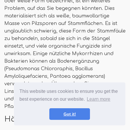
oder weiße Form bezeichnet, ist ein weiteres
Problem, auf das Sie begegnen könnten. Dies
materialisiert sich als weiße, baumwollartige
Masse von Pilzsporen auf Stammflächen. Es ist
unglaublich schwierig, diese Form der Stammfäule
zu behandeln, sobald sie sich in die Stängel
einsetzt, und viele organische Fungizide sind
unwirksam. Einige nützliche Mykorrhizen und
Bakterien können als Bodenergänzung
(Pseudomonas Chlororaphis, Bacillus
Amyloliquefaciens, Pantoea agglomerans)
verwendet werden. Überwachen Sie
This website uses cookies to ensure you get the
Linsenpflanzen auf Anzeichen von Problemen
und entfernen und zerstören beschädigte
best experience on our website.
Learn more
Pflanzen, wenn eine Infektion erscheint.
Got it!
Häufig gestellte Fragen