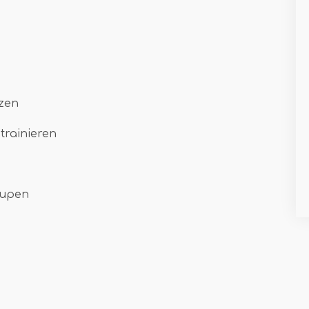
zen
trainieren
lupen