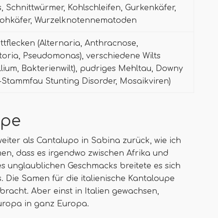
s, Schnittwürmer, Kohlschleifen, Gurkenkäfer,
lohkäfer, Wurzelknotennematoden
ttflecken (Alternaria, Anthracnose,
oria, Pseudomonas), verschiedene Wilts
illium, Bakterienwilt), pudriges Mehltau, Downy
Stammfau Stunting Disorder, Mosaikviren)
upe
ter als Cantalupo in Sabina zurück, wie ich
n, dass es irgendwo zwischen Afrika und
es unglaublichen Geschmacks breitete es sich
 Die Samen für die italienische Kantaloupe
racht. Aber einst in Italien gewachsen,
Europa in ganz Europa.