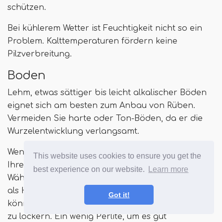
schützen.
Bei kühlerem Wetter ist Feuchtigkeit nicht so ein
Problem. Kalttemperaturen fördern keine
Pilzverbreitung.
Boden
Lehm, etwas sättiger bis leicht alkalischer Böden
eignet sich am besten zum Anbau von Rüben.
Vermeiden Sie harte oder Ton-Böden, da er die
Wurzelentwicklung verlangsamt.
Wenn Sie harten Tonboden haben, bereiten Sie
This website uses cookies to ensure you get the
Ihren Boden vor, indem Sie ihn aufbrechen.
best experience on our website.
Learn more
Wählen Sie alle Steine ​​aus, die Sie finden, da diese
als Hindernisse für die Wurzelentwicklung wirken
Got it!
können. Mischen Sie den Kompost, um den Boden
zu lockern. Ein wenig Perlite, um es gut