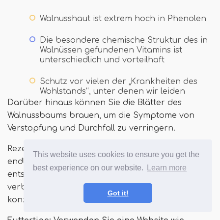
Walnusshaut ist extrem hoch in Phenolen
Die besondere chemische Struktur des in
Walnüssen gefundenen Vitamins ist
unterschiedlich und vorteilhaft
Schutz vor vielen der „Krankheiten des
Wohlstands“, unter denen wir leiden
Darüber hinaus können Sie die Blätter des
Walnussbaums brauen, um die Symptome von
Verstopfung und Durchfall zu verringern.
Rezepte für Walnüsse sind den meisten Gärtnern
This website uses cookies to ensure you get the
endlos und sehr vertraut. Deshalb habe ich mich
best experience on our website.
Learn more
entschlossen, mich auf einige der weniger
verbreiteten Verwendungen in diesem Stück zu
Got it!
konzentrieren!