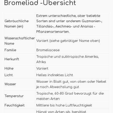
Bromeliad -Übersicht
Extrem unterschiedliche, aber beliebte
Gebräuchliche
Sorten sind unter anderem Guzmanien-,
Namen (en)
Tillandsia-, Aechmea- und Ananas -
Pflanzenartenarten.
Wissenschaftlicher
Variiert (siehe gebrätiger Name oben)
Name
Familie
Bromeliaceae
Tropische und subtropische Amerika,
Herkunft
Afrika
Höhe
Variiert
Licht
Helles indirektes Licht
Wasser in Blatt gut, von oben oder Nebel
Wasser
je nach Abwechslung gut
Tropische, 60-80 Grad bevorzugt für die
Temperatur
meisten Arten
Feuchtigkeit
Mittlere bis hohe Luftfeuchtigkeit
Hängt von Arten ab, benötigt