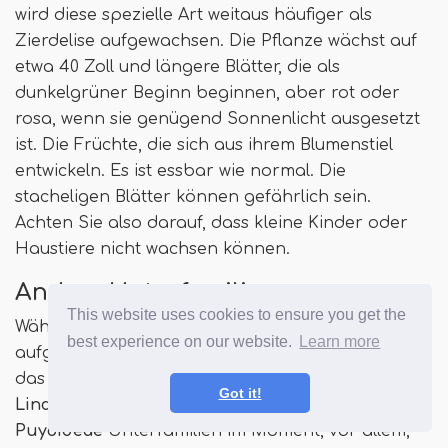
wird diese spezielle Art weitaus häufiger als
Zierdelise aufgewachsen. Die Pflanze wächst auf
etwa 40 Zoll und längere Blätter, die als
dunkelgrüner Beginn beginnen, aber rot oder
rosa, wenn sie genügend Sonnenlicht ausgesetzt
ist. Die Früchte, die sich aus ihrem Blumenstiel
entwickeln. Es ist essbar wie normal. Die
stacheligen Blätter können gefährlich sein.
Achten Sie also darauf, dass kleine Kinder oder
Haustiere nicht wachsen können.
Andere Unterfamilien
This website uses cookies to ensure you get the
Während wir die drei Subfamilien, die wir bisher
best experience on our website.
Learn more
aufgelistet haben. Wir werden nicht einmal über
das besprechen
Brocchinioideae
,
Got it!
Lindmanioideae
,
Hechtioideae
,
Navioideae
, Und
Puyoideae
Unterfamilien im Moment, vor allem,