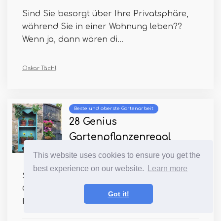
Sind Sie besorgt über Ihre Privatsphäre,
während Sie in einer Wohnung leben??
Wenn ja, dann wären di...
Oskar Tächl
Beste und oberste Gartenarbeit
28 Genius
Gartenpflanzenregal
Ideen
This website uses cookies to ensure you get the
best experience on our website.
Learn more
Schauen Sie sich einige nützliche Ideen für
Gartenpflanzenregal -Ideen an, die Ihnen
Got it!
helfen, viel Pl...