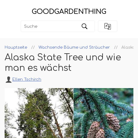
GOODGARDENTHING
Hauptseite
Wachsende Bäume und Sträucher
Alaska 
Alaska State Tree und wie
man es wächst
Ellen Tschirch