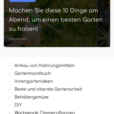
25 atemberaubende Terrasse
Wanddekorationsideen mit
Pflanzen
Dr. Luis Bader
Anbau von Nahrungsmitteln
Gartenhandbuch
Innengartenideen
Beste und oberste Gartenarbeit
Behältergemüse
DIY
Wachsende Zimmerpflanzen