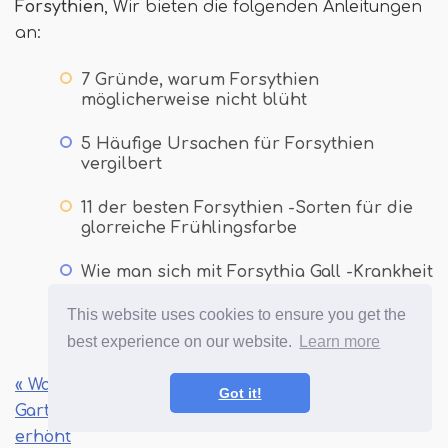
Forsythien
, Wir bieten die folgenden Anleitungen
an:
7 Gründe, warum Forsythien
möglicherweise nicht blüht
5 Häufige Ursachen für Forsythien
vergilbert
11 der besten Forsythien -Sorten für die
glorreiche Frühlingsfarbe
Wie man sich mit Forsythia Gall -Krankheit
befasst
This website uses cookies to ensure you get the
best experience on our website.
Learn more
« Wachsen Sie mit dem unendlichen
Got it!
Gartenbett mit dem unendlichen Zedern
erhöht