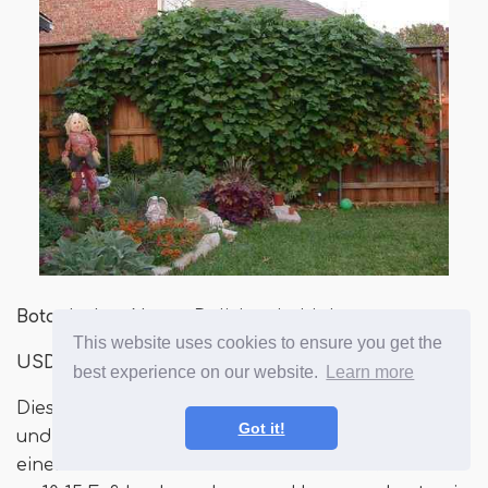
Botanischer Name
: Dolichos Lablab
This website uses cookies to ensure you get the
USDA -Zonen:
7-11
best experience on our website.
Learn more
Diese kräftige jährliche Rebe mit rosa-lila Blüten
Got it!
und roten Pods kann Ihrem Zaun oder Gitter
einen Hauch von Farben verleihen. Es kann bis