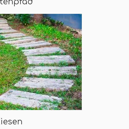
rtenpfad
liesen