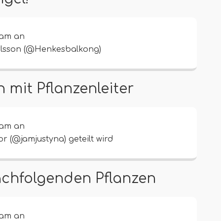
ram an
rlsson (@Henkesbalkong)
 mit Pflanzenleiter
ram an
ior (@jamjustyna) geteilt wird
nachfolgenden Pflanzen
ram an