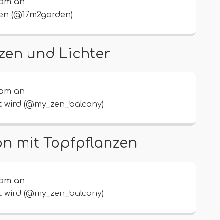
ram an
den (@17m2garden)
zen und Lichter
ram an
lt wird (@my_zen_balcony)
on mit Topfpflanzen
ram an
lt wird (@my_zen_balcony)