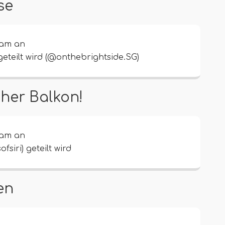
se
ram an
 geteilt wird (@onthebrightside.SG)
cher Balkon!
ram an
fsiri) geteilt wird
en