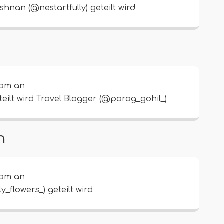
hnan (@nestartfully) geteilt wird
ram an
teilt wird Travel Blogger (@parag_gohil_)
n
ram an
_flowers_) geteilt wird