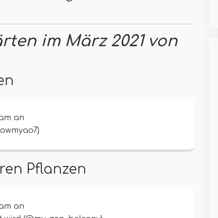
rten im März 2021 von
en
ram an
Sowmyao7)
eren Pflanzen
ram an