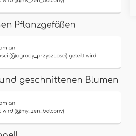
lt wird (@my_zen_balcony)
hen Pflanzgefäßen
ram an
ści (@ogrody_przyszLosci) geteilt wird
 und geschnittenen Blumen
ram an
lt wird (@my_zen_balcony)
gel!