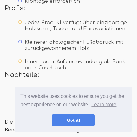
Montage erforderlich
Profis:
Jedes Produkt verfügt über einzigartige
Holzkorn-, Textur- und Farbvariationen
Kleinerer ökologischer Fußabdruck mit
zurückgewonnenem Holz
Innen- oder Außenanwendung als Bank
oder Couchtisch
Nachteile:
Ungleichmäßiges Holz kann ungleiche
Orte haben
This website uses cookies to ensure you get the
best experience on our website.
Learn more
Wartung empfohlen für Produkte im
Freien
Got it!
Die Richland Indoor/Outdoor Reclaimed Wood
Bench ist
Erhältlich bei Plough & Hearth
.