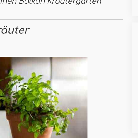
 einen Balkon Kräutergarten
räuter