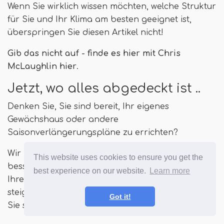
Wenn Sie wirklich wissen möchten, welche Struktur
für Sie und Ihr Klima am besten geeignet ist,
überspringen Sie diesen Artikel nicht!
Gib das nicht auf - finde es hier mit Chris
McLaughlin hier
.
Jetzt, wo alles abgedeckt ist ..
Denken Sie, Sie sind bereit, Ihr eigenes
Gewächshaus oder andere
Saisonverlängerungspläne zu errichten?
Wir hoffen, dass Sie es sind! Es gibt keinen
This website uses cookies to ensure you get the
besseren Weg, um die Produktionskapazitäten
best experience on our website.
Learn more
Ihres Gartens oder des Wachstums von Raum zu
steigern, als buchstäblich zu erweitern, wie lange
Got it!
Sie sie anbauen können.