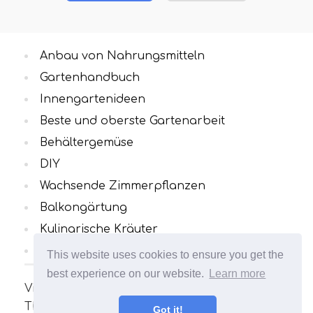
Anbau von Nahrungsmitteln
Gartenhandbuch
Innengartenideen
Beste und oberste Gartenarbeit
Behältergemüse
DIY
Wachsende Zimmerpflanzen
Balkongärtung
Kulinarische Kräuter
Alle Kategorien
This website uses cookies to ensure you get the
best experience on our website.
Learn more
Viele interessante und nützliche Artikel zum
Thema Gartenarbeit. Ihr Garten wird
Got it!