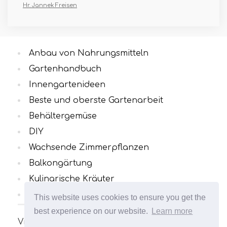
Hr. Jannek Freisen
Anbau von Nahrungsmitteln
Gartenhandbuch
Innengartenideen
Beste und oberste Gartenarbeit
Behältergemüse
DIY
Wachsende Zimmerpflanzen
Balkongärtung
Kulinarische Kräuter
Alle Kategorien
This website uses cookies to ensure you get the
best experience on our website.
Learn more
Viele interessante und nützliche Artikel zum