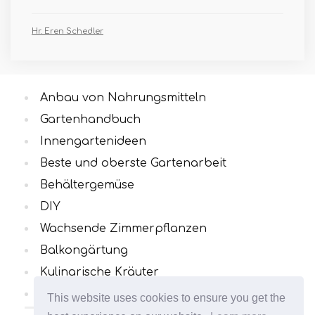
Hr. Eren Schedler
Anbau von Nahrungsmitteln
Gartenhandbuch
Innengartenideen
Beste und oberste Gartenarbeit
Behältergemüse
DIY
Wachsende Zimmerpflanzen
Balkongärtung
Kulinarische Kräuter
Alle Kategorien
This website uses cookies to ensure you get the