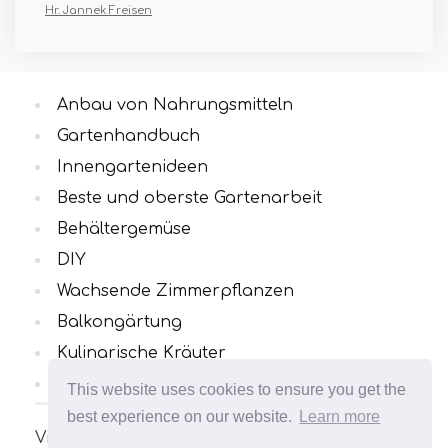
Hr. Jannek Freisen
Anbau von Nahrungsmitteln
Gartenhandbuch
Innengartenideen
Beste und oberste Gartenarbeit
Behältergemüse
DIY
Wachsende Zimmerpflanzen
Balkongärtung
Kulinarische Kräuter
Alle Kategorien
This website uses cookies to ensure you get the
best experience on our website.
Learn more
Viele interessante und nützliche Artikel zum