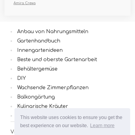
Amira Crews
Anbau von Nahrungsmitteln
Gartenhandbuch
Innengartenideen
Beste und oberste Gartenarbeit
Behältergemüse
DIY
Wachsende Zimmerpflanzen
Balkongärtung
Kulinarische Kräuter
Alle Kategorien
This website uses cookies to ensure you get the
best experience on our website.
Learn more
Viele interessante und nützliche Artikel zum