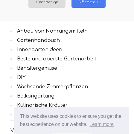
« Vorherige
Nächste »
Anbau von Nahrungsmitteln
Gartenhandbuch
Innengartenideen
Beste und oberste Gartenarbeit
Behältergemüse
DIY
Wachsende Zimmerpflanzen
Balkongärtung
Kulinarische Kräuter
Alle Kategorien
This website uses cookies to ensure you get the
best experience on our website.
Learn more
Viele interessante und nützliche Artikel zum