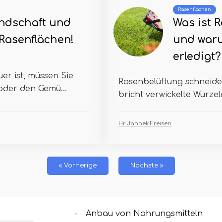
Rasenflächen
andschaft und
Was ist 
 Rasenflächen!
und waru
erledigt?
er ist, müssen Sie
Rasenbelüftung schneidet
oder den Gemü...
bricht verwickelte Wurzel
Hr. Jannek Freisen
« Vorherige
Nächste »
Anbau von Nahrungsmitteln