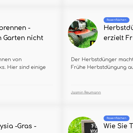
Rasenflächen
brennen -
Herbstdü
 Garten nicht
erzielt 
nnen von
Der Herbstdünger macht 
. Hier sind einige
Frühe Herbstdüngung auf
Jasmin Reumann
Rasenflächen
sia -Gras -
Wie Sie 