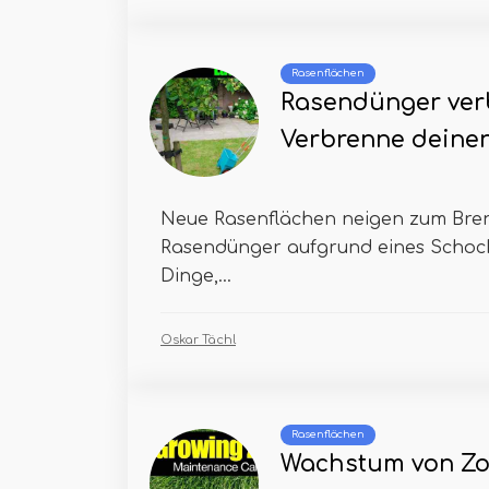
Rasenflächen
Rasendünger ver
Verbrenne deinen
Neue Rasenflächen neigen zum Bre
Rasendünger aufgrund eines Schocks
Dinge,...
Oskar Tächl
Rasenflächen
Wachstum von Zoy