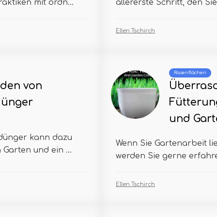
aktiken mit ordn...
allererste Schritt, den S
Ellen Tschirch
Rasenflächen
den von
Überras
dünger
Fütterun
und Garte
dünger kann dazu
Wenn Sie Gartenarbeit lie
Garten und ein ...
werden Sie gerne erfahre
Ellen Tschirch