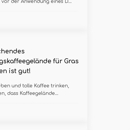
ie vor der Anwendung eines D...
chendes
gskaffeegelände für Gras
n ist gut!
ben und tolle Kaffee trinken,
n, dass Kaffeegelände...