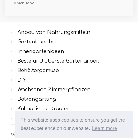
Vivien Tang
Anbau von Nahrungsmitteln
Gartenhandbuch
Innengartenideen
Beste und oberste Gartenarbeit
Behältergemüse
DIY
Wachsende Zimmerpflanzen
Balkongärtung
Kulinarische Kräuter
Alle Kategorien
This website uses cookies to ensure you get the
best experience on our website.
Learn more
Viele interessante und nützliche Artikel zum