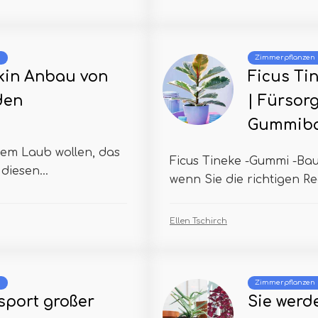
m
Zimmerpflanzen
kin Anbau von
Ficus Ti
den
| Fürsor
Gummib
tem Laub wollen, das
Ficus Tineke -Gummi -Baum
diesen...
wenn Sie die richtigen Re
Ellen Tschirch
m
Zimmerpflanzen
sport großer
Sie werd