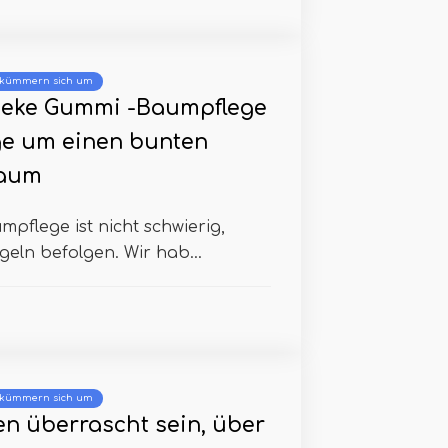
 kümmern sich um
neke Gummi -Baumpflege
ge um einen bunten
aum
pflege ist nicht schwierig,
geln befolgen. Wir hab...
 kümmern sich um
en überrascht sein, über