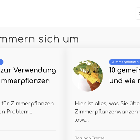
mmern sich um
m
Zimmerpflanzen
s zur Verwendung
10 geme
Zimmerpflanzen
und wie 
l für Zimmerpflanzen
Hier ist alles, was Sie ü
en Problem...
Zimmerpflanzenwanzen wi
losw...
Batuhan Frenzel