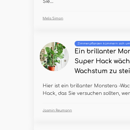
Sie...
Melis Simon
Zimmerpflanzen kümmern sich u
Ein brillanter Mo
Super Hack wächs
Wachstum zu ste
Hier ist ein brillanter Monstera -W
Hack, das Sie versuchen sollten, wenn
Jasmin Reumann