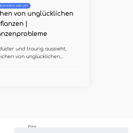
 kümmern sich um
chen von unglücklichen
lanzen |
anzenprobleme
üster und traurig aussieht,
ichen von unglücklichen...
DIY