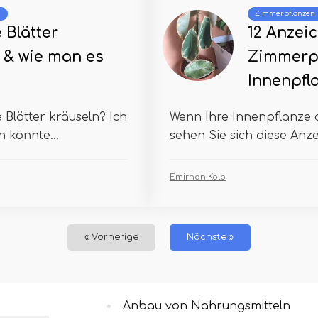
m
Zimmerpflanzen
 Blätter
12 Anzei
 & wie man es
Zimmerpf
Innenpfl
Blätter kräuseln? Ich
Wenn Ihre Innenpflanze d
 könnte...
sehen Sie sich diese Anze
Emirhan Kolb
« Vorherige
Nächste »
Anbau von Nahrungsmitteln