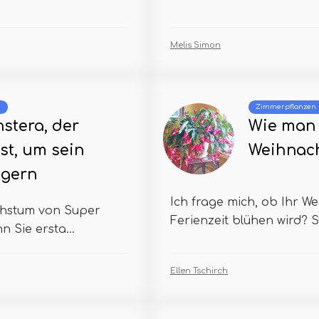
Melis Simon
m
Zimmerpflanzen
nstera, der
Wie man 
t, um sein
Weihnach
igern
Ich frage mich, ob Ihr We
achstum von Super
Ferienzeit blühen wird? S
 Sie ersta...
Ellen Tschirch