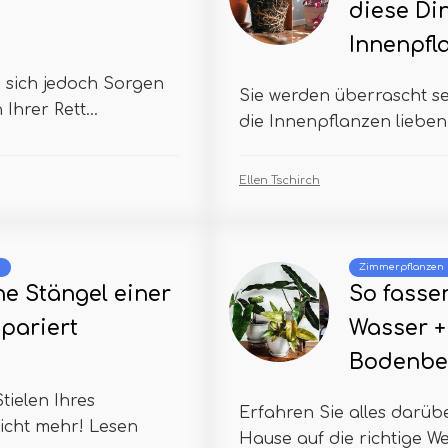
diese Di
Innenpfl
 sich jedoch Sorgen
Sie werden überrascht se
Ihrer Rett...
die Innenpflanzen lieben! 
Ellen Tschirch
m
Zimmerpflanzen
e Stängel einer
So fassen
pariert
Wasser +
Bodenbe
ielen Ihres
Erfahren Sie alles darübe
icht mehr! Lesen
Hause auf die richtige W