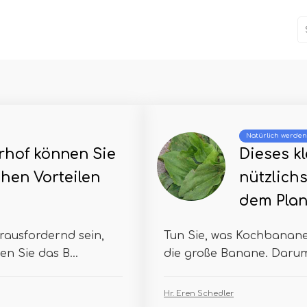
Natürlich werden
rhof können Sie
Dieses k
hen Vorteilen
nützlich
dem Plan
rausfordernd sein,
Tun Sie, was Kochbananen
n Sie das B...
die große Banane. Darum 
Hr. Eren Schedler