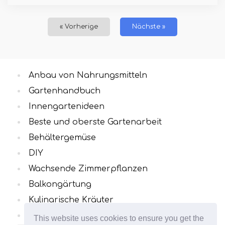
« Vorherige
Nächste »
Anbau von Nahrungsmitteln
Gartenhandbuch
Innengartenideen
Beste und oberste Gartenarbeit
Behältergemüse
DIY
Wachsende Zimmerpflanzen
Balkongärtung
Kulinarische Kräuter
Alle Kategorien
This website uses cookies to ensure you get the