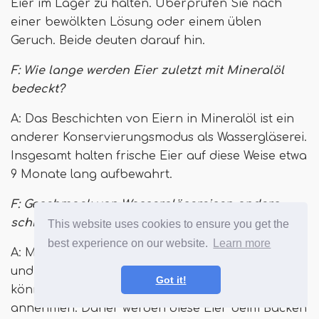
Eier im Lager zu halten. Überprüfen Sie nach
einer bewölkten Lösung oder einem üblen
Geruch. Beide deuten darauf hin.
F: Wie lange werden Eier zuletzt mit Mineralöl
bedeckt?
A: Das Beschichten von Eiern in Mineralöl ist ein
anderer Konservierungsmodus als Wassergläserei.
Insgesamt halten frische Eier auf diese Weise etwa
9 Monate lang aufbewahrt.
F: Geschmack von Wassergläsereisen anders
schmecken?
This website uses cookies to ensure you get the
best experience on our website.
Learn more
A: Manchmal nur geringfügig. Wenn sie zwischen 1
und 2 Jahren in die Lösung eingetaucht sind,
Got it!
können der Inhalt des Ei einen Kalkgeschmack
annehmen. Daher werden diese Eier beim Backen