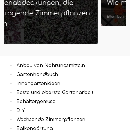
Wie man Geranien verbreitet
Ellen Tschirch
Anbau von Nahrungsmitteln
Gartenhandbuch
Innengartenideen
Beste und oberste Gartenarbeit
Behältergemüse
DIY
Wachsende Zimmerpflanzen
Balkongärtung