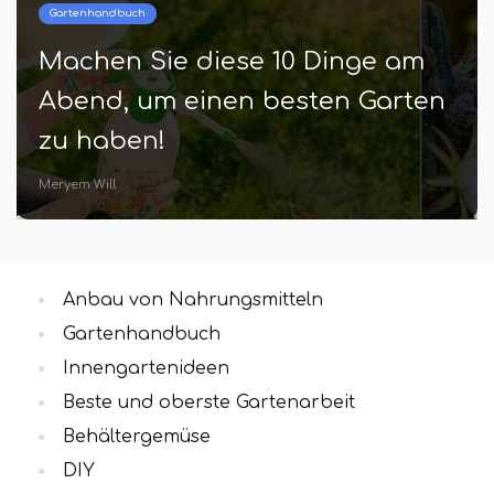
Beste und oberste Gartenarbeit
12 tolle Tipps zum Starten eines
Küchengartens, den jeder
Anfänger wissen sollte!
Amira Crews
Anbau von Nahrungsmitteln
Gartenhandbuch
Innengartenideen
Beste und oberste Gartenarbeit
Behältergemüse
DIY