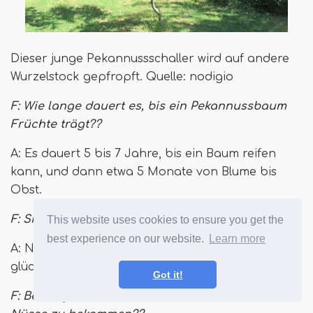
Dieser junge Pekannussschaller wird auf andere
Wurzelstock gepfropft. Quelle: nodigio
F: Wie lange dauert es, bis ein Pekannussbaum
Früchte trägt??
A: Es dauert 5 bis 7 Jahre, bis ein Baum reifen
kann, und dann etwa 5 Monate von Blume bis
Obst.
F: Sind Pekannussbäume schwer zu wachsen?
This website uses cookies to ensure you get the
best experience on our website.
Learn more
A: Nein! Sie sind fast überall in ihren Zonen
glücklich.
Got it!
F: Benötigen Sie zwei Pekannussbäume, um