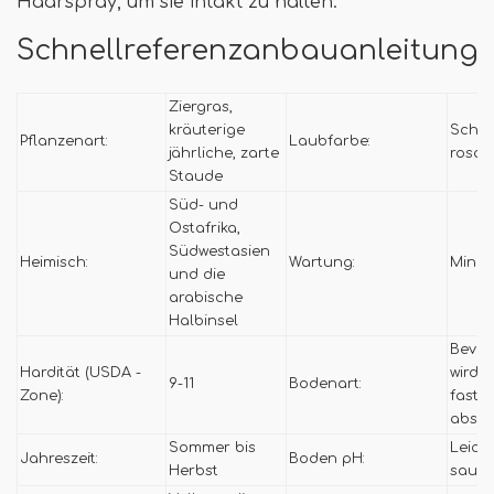
Haarspray, um sie intakt zu halten.
Schnellreferenzanbauanleitung
Ziergras,
kräuterige
Schwar
Pflanzenart:
Laubfarbe:
jährliche, zarte
rosa
Staude
Süd- und
Ostafrika,
Südwestasien
Heimisch:
Wartung:
Minim
und die
arabische
Halbinsel
Bevor
Hardität (USDA -
wird e
9-11
Bodenart:
Zone):
fast 
absch
Sommer bis
Leich
Jahreszeit:
Boden pH:
Herbst
sauren