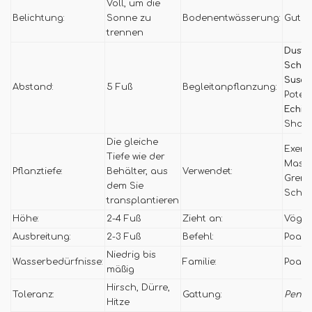
Voll, um die
Belichtung:
Sonne zu
Bodenentwässerung:
Gut d
trennen
Dusty 
Schwa
Susan
Abstand:
5 Fuß
Begleitanpflanzung:
Potent
Echin
Shast
Die gleiche
Exemp
Tiefe wie der
Masse
Pflanztiefe:
Behälter, aus
Verwendet:
Grenz
dem Sie
Schne
transplantieren
Höhe:
2-4 Fuß
Zieht an:
Vögel
Ausbreitung:
2-3 Fuß
Befehl:
Poale
Niedrig bis
Wasserbedürfnisse:
Familie:
Poac
mäßig
Hirsch, Dürre,
Toleranz:
Gattung:
Penni
Hitze