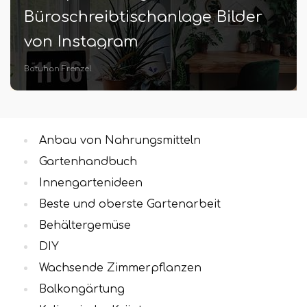
Containern | Wie man Rüben in
Töpfen annimmt
Batuhan Frenzel
Anbau von Nahrungsmitteln
Gartenhandbuch
Innengartenideen
Beste und oberste Gartenarbeit
Behältergemüse
DIY
Wachsende Zimmerpflanzen
Balkongärtung