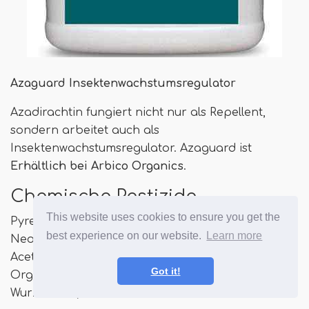
Azaguard Insektenwachstumsregulator
Azadirachtin fungiert nicht nur als Repellent,
sondern arbeitet auch als
Insektenwachstumsregulator. Azaguard ist
Erhältlich bei Arbico Organics
.
Chemische Pestizide
This website uses cookies to ensure you get the
Pyrethroide wie Esfenvalerate und Fluvalinate;
best experience on our website.
Learn more
Neonicotinoide wie Imidacloprid, Clothianidin und
Acetamiprid; Carbamate wie Carbaryl; und
Got it!
Organophosphate wie Malathion töten
Wurzelkäfer, insbesondere Erwachsene.