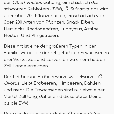
der
Otiorhynchus
Gattung, einschließlich des
schwarzen Rebkäfers (BVW),
Ö. Sulcatus
, das wird
über über 200 Pflanzenarten, einschließlich von
über 200 Arten von Pflanzen, Snack
Eiben
,
Hemlocks,
Rhododendren
, Euonymus,
Astilbe
,
Hostas
, Und
Pfingstrosen
.
Diese Art ist eine der größeren Typen in der
Familie, wobei die dunkel gefärbten Erwachsenen
drei Viertel Zoll und Larven bis zu einem halben
Zoll Länge erreichen.
Der tief braune Erdbeerwurzelwurzelwurzel,
Ö.
Ovatus
, Liebt
Erdbeeren
, Himbeeren,
Dahlien
,
und mehr. Die Erwachsenen sind nur etwa einen
Viertel Zoll lang, daher sind diese etwas kleiner
als die BVW.
Der raue Erdbeerwurzelkäfer,
Ö. rugostriatus
,