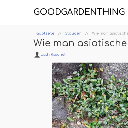
GOODGARDENTHING
Hauptseite
Stauden
Wie man asiatisch
Wie man asiatisch
Lilith Ritschel