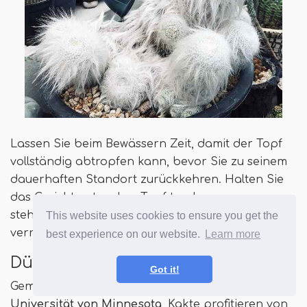
Lassen Sie beim Bewässern Zeit, damit der Topf
vollständig abtropfen kann, bevor Sie zu seinem
dauerhaften Standort zurückkehren. Halten Sie
das Gericht unter dem Topf trocken, um
stehendes Wasser zu vermeiden, das zu
This website uses cookies to ensure you get the
verrotteten kann.
best experience on our website.
Learn more
Düngen
Got it!
Gemäß den Experten der
Erweiterung der
Universität von Minnesota
, Kakte profitieren von