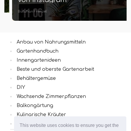
Batuhan Frenzel
Anbau von Nahrungsmitteln
Gartenhandbuch
Innengartenideen
Beste und oberste Gartenarbeit
Behältergemüse
DIY
Wachsende Zimmerpflanzen
Balkongärtung
Kulinarische Kräuter
Alle Kategorien
This website uses cookies to ensure you get the