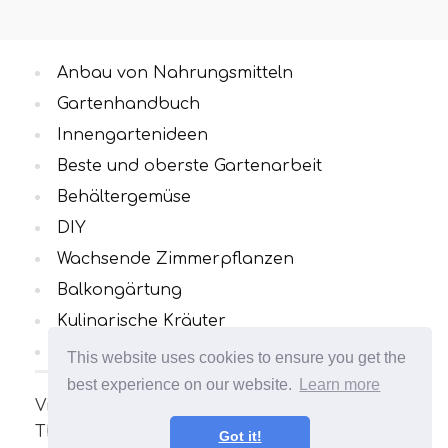
Anbau von Nahrungsmitteln
Gartenhandbuch
Innengartenideen
Beste und oberste Gartenarbeit
Behältergemüse
DIY
Wachsende Zimmerpflanzen
Balkongärtung
Kulinarische Kräuter
Alle Kategorien
This website uses cookies to ensure you get the
best experience on our website.
Learn more
Viele interessante und nützliche Artikel zum
Thema Gartenarbeit. Ihr Garten wird
Got it!