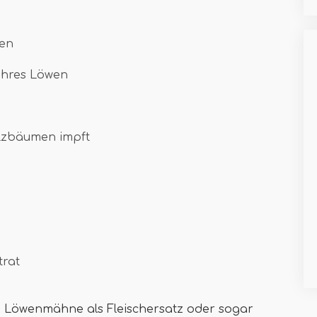
men
 Ihres Löwen
lzbäumen impft
trat
he Löwenmähne als Fleischersatz oder sogar