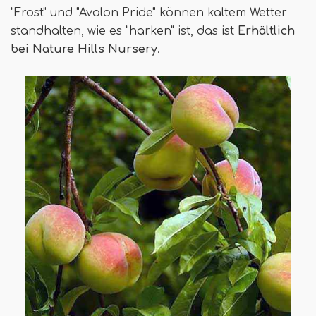
"Frost" und "Avalon Pride" können kaltem Wetter
standhalten, wie es "harken" ist, das ist
Erhältlich
bei Nature Hills Nursery
.