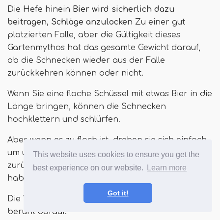
Die Hefe hinein
Bier wird sicherlich dazu
beitragen, Schläge anzulocken
Zu einer gut
platzierten Falle, aber die Gültigkeit dieses
Gartenmythos hat das gesamte Gewicht darauf,
ob die Schnecken wieder aus der Falle
zurückkehren können oder nicht.
Wenn Sie eine flache Schüssel mit etwas Bier in die
Länge bringen, können die Schnecken
hochklettern und schlürfen.
Aber wenn es zu flach ist, drehen sie sich einfach
um und kehren zu allen anderen Leckereien
This website uses cookies to ensure you get the
zurück, die Sie in Ihrem Garten zur Verfügung
best experience on our website.
Learn more
haben, wenn sie fertig sind.
Got it!
Die Wirksamkeit dieser legendären Methode
beruht darauf.