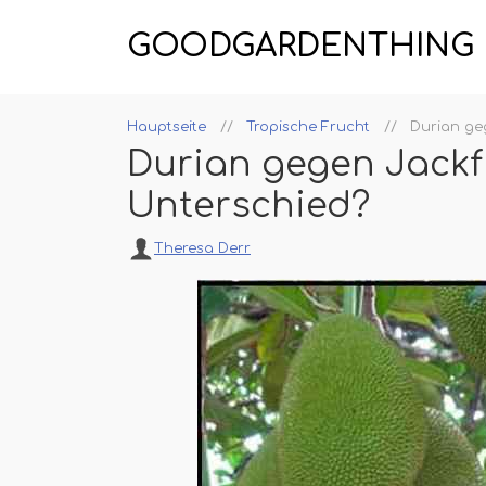
GOODGARDENTHING
Hauptseite
Tropische Frucht
Durian ge
Durian gegen Jackf
Unterschied?
Theresa Derr