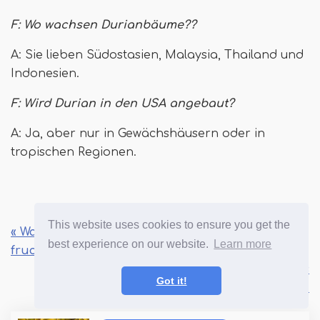
F: Wo wachsen Durianbäume??
A: Sie lieben Südostasien, Malaysia, Thailand und
Indonesien.
F: Wird Durian in den USA angebaut?
A: Ja, aber nur in Gewächshäusern oder in
tropischen Regionen.
This website uses cookies to ensure you get the
« Wachstum von Brombeeren für eine
best experience on our website.
Learn more
fruchtbare Ernte
Meyer Lemon Tree Care Es ist süßer als
Got it!
Sie denken! »