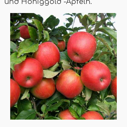
und Honiggold -Äpfeln.