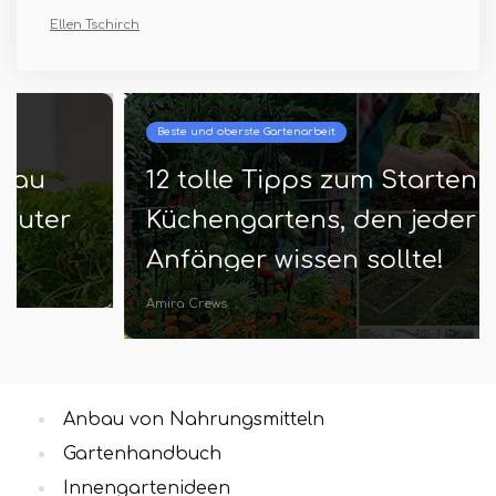
Ellen Tschirch
Beste und oberste Gartenarbeit
12 tolle Tipps zum Starten eines
Küchengartens, den jeder
Anfänger wissen sollte!
Amira Crews
Anbau von Nahrungsmitteln
Gartenhandbuch
Innengartenideen