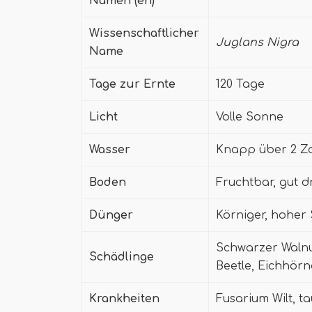
Namen (en)
Wissenschaftlicher
Juglans Nigra
Name
Tage zur Ernte
120 Tage
Licht
Volle Sonne
Wasser
Knapp über 2 Zo
Boden
Fruchtbar, gut d
Dünger
Körniger, hoher 
Schwarzer Walnu
Schädlinge
Beetle, Eichhör
Krankheiten
Fusarium Wilt, t