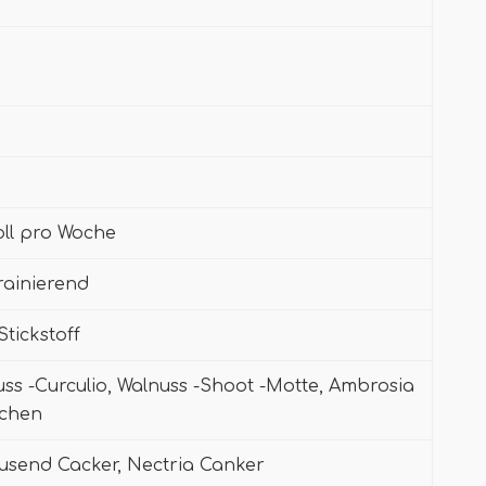
ll pro Woche
rainierend
Stickstoff
ss -Curculio, Walnuss -Shoot -Motte, Ambrosia
nchen
ausend Cacker, Nectria Canker