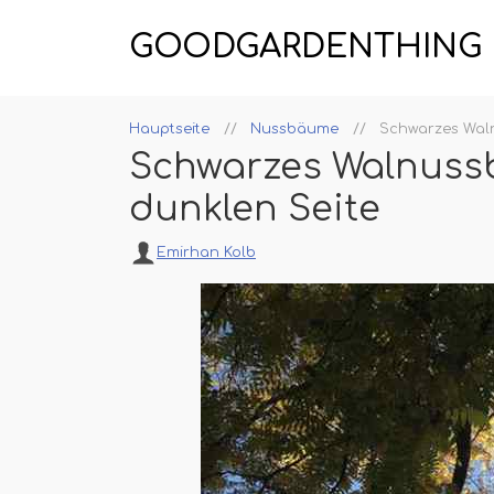
GOODGARDENTHING
Hauptseite
Nussbäume
Schwarzes Waln
Schwarzes Walnussb
dunklen Seite
Emirhan Kolb