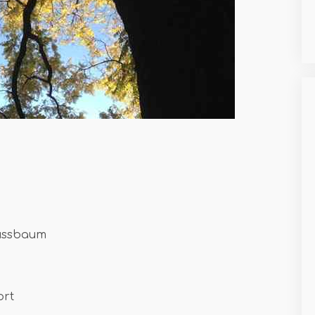
nussbaum
ort