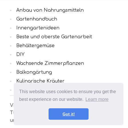
Anbau von Nahrungsmitteln
Gartenhandbuch
Innengartenideen
Beste und oberste Gartenarbeit
Behältergemüse
DIY
Wachsende Zimmerpflanzen
Balkongärtung
Kulinarische Kräuter
Alle Kategorien
This website uses cookies to ensure you get the
best experience on our website.
Learn more
Viele interessante und nützliche Artikel zum
Thema Gartenarbeit. Ihr Garten wird
Got it!
unvergleichlich sein