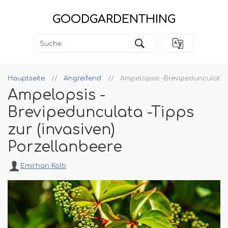
GOODGARDENTHING
Hauptseite
Angreifend
Ampelopsis -Brevipedunculata -
Ampelopsis -
Brevipedunculata -Tipps
zur (invasiven)
Porzellanbeere
Emirhan Kolb