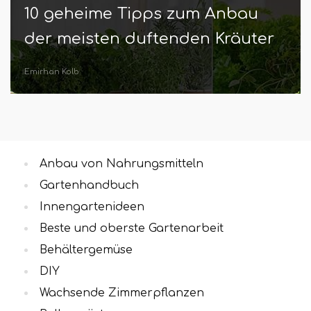
56 Arten von Hoya -Sorten mit
Bildern von Instagram
Hr. Eren Schedler
Anbau von Nahrungsmitteln
Gartenhandbuch
Innengartenideen
Beste und oberste Gartenarbeit
Behältergemüse
DIY
Wachsende Zimmerpflanzen