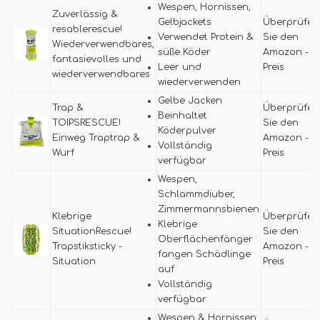
Wespen, Hornissen,
Zuverlässig &
Gelbjackets
Überprüfen
resablerescue!
Verwendet Protein &
Sie den
Wiederverwendbares,
süße Köder
Amazon -
fantasievolles und
Leer und
Preis
wiederverwendbares
wiederverwenden
Gelbe Jacken
Trap &
Überprüfen
Beinhaltet
TOIPSRESCUE!
Sie den
Köderpulver
Einweg Traptrap &
Amazon -
Vollständig
Wurf
Preis
verfügbar
Wespen,
Schlammdiuber,
Zimmermannsbienen
Klebrige
Überprüfen
Klebrige
SituationRescue!
Sie den
Oberflächenfänger
Trapstiksticky -
Amazon -
fangen Schädlinge
Situation
Preis
auf
Vollständig
verfügbar
Wespen & Hornissen