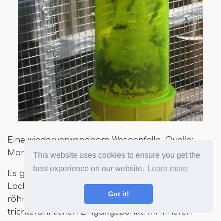
Eine wiederverwendbare Wespenfalle. Quelle:
Maryellen und Paul
This website uses cookies to ensure you get the
best experience on our website.
Learn more
Es gibt eine Vielzahl von wiederverwendbaren
Lock -Fallen. Die meisten bestehen aus einem
Got it!
röhrenförmigen, klaren Äußeren mit einem
trichterähnlichen Eingangspunkt. Im Inneren