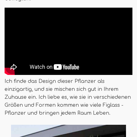
Ich finde das Design dieser Pflanzer als
einzigartig, und sie mischen sich gut in Ihrem
Zuhause ein. Ich liebe es, wie sie in verschiedenen
Größen und Formen kommen wie viele Figlass -
Pflanzer und bringen jedem Raum Leben.